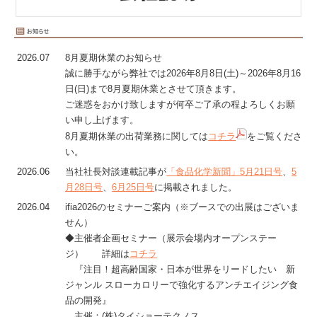
2026.07
8月夏期休業のお知らせ
誠に勝手ながら弊社では2026年8月8日(土)～2026年8月16
日(日)まで8月夏期休業とさせて頂きます。
ご迷惑をおかけ致しますが何卒ご了承の程よろしくお願
い申し上げます。
8月夏期休業の出荷業務に関しては
コチラ
をご覧くださ
い。
2026.06
当社社長対談連載記事が
「食品化学新聞」5月21日号
、
5
月28日号
、
6月25日号
に掲載されました。
2026.04
ifia2026のセミナーご案内（※ブースでの出展はございま
せん）
◆主催者企画セミナー（展示会場内オープンステー
ジ） 詳細は
コチラ
『注目！超高齢国家・日本が世界をリードしたい 新
ジャンル スローカロリーで強化するアンチエイジング食
品の開発』
主催：(株)タイショーテクノス