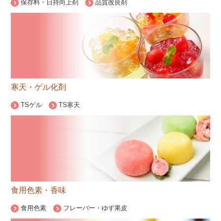
保存料・日持向上剤
品質改良剤
寒天・ゲル化剤
TSゲル
TS寒天
食用色素・香味
食用色素
フレーバー・ゆず果皮