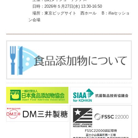
日時：2026年５月27日(水) 13:30-16:50
場所：東京ビッグサイト 西ホール B：ifiaセッショ
ン会場
参加方法：無料・事前登録不要（
ifia入場のための事前
登録
は必要です）
是非、弊社主催セミナーにお越しください。
◆主催者企画セミナー（会議棟有料セミナー） 詳細
は
コチラ
H:『グミ開発セミナー』(026年５月28日(木) 13:00-
16:30)
演題：「彩り鮮やかなグミにおける色素のアプリケー
ション事例」
日時：2026年５月28日(水) 15:35-15:55
場所：東京ビッグサイト 会議棟
参加方法：有料・
事前登録
2026.04
当社社長対談記事が
「FOOD STYLE21」4月号
に掲載さ
れました。
2026.04
当社社長対談記事が
「食品化学新聞」4月9日号
に掲載さ